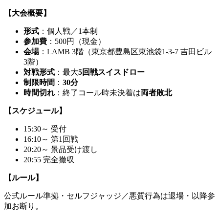
【大会概要】
形式
：個人戦／1本制
参加費
：500円（現金）
会場
：LAMB 3階（東京都豊島区東池袋1-3-7 吉田ビル
3階）
対戦形式
：最大
5回戦スイスドロー
制限時間
：
30分
時間切れ
：終了コール時未決着は
両者敗北
【スケジュール】
15:30～ 受付
16:10～ 第1回戦
20:20～ 景品受け渡し
20:55 完全撤収
【ルール】
公式ルール準拠・セルフジャッジ／悪質行為は退場・以降参
加お断り。