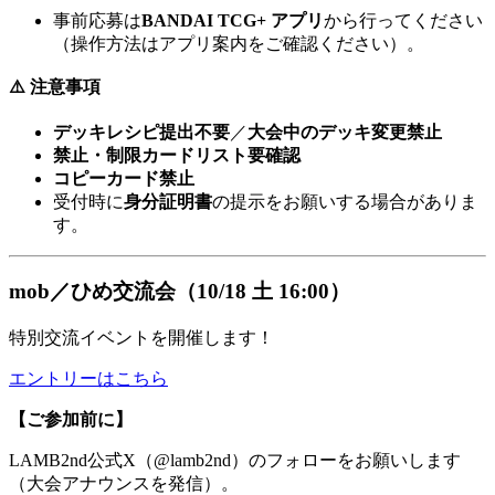
事前応募は
BANDAI TCG+ アプリ
から行ってください
（操作方法はアプリ案内をご確認ください）。
⚠️ 注意事項
デッキレシピ提出不要
／
大会中のデッキ変更禁止
禁止・制限カードリスト要確認
コピーカード禁止
受付時に
身分証明書
の提示をお願いする場合がありま
す。
mob／ひめ交流会（10/18 土 16:00）
特別交流イベントを開催します！
エントリーはこちら
【ご参加前に】
LAMB2nd公式X（@lamb2nd）のフォローをお願いします
（大会アナウンスを発信）。