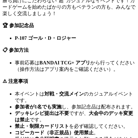
勝ち負けにこだわらない"超"カジュアルなイベントです！カ
ードゲームを始めたばかりの方もベテランの方も、みんなで
楽しく交流しましょう！
🏆 参加記念品
P-107 ゴール・D・ロジャー
📋 参加方法
事前応募は
BANDAI TCG+ アプリ
から行ってください
（操作方法はアプリ案内をご確認ください）。
⚠️ 注意事項
本イベントは
対戦・交流メイン
のカジュアルイベント
です。
参加者が1名でも実施
し、参加記念品は配布されます。
デッキレシピ提出は不要
ですが、
大会中のデッキ変更
は禁止
です。
禁止・制限カードリスト
を必ず確認してください。
コピーカード（非正規品）使用禁止
。