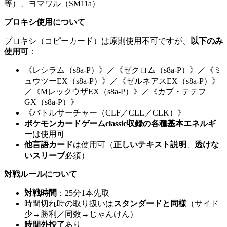
等）、ヨマワル（SM11a）
プロキシ使用について
プロキシ（コピーカード）は原則使用不可ですが、
以下のみ
使用可
：
《レシラム（s8a-P）》／《ゼクロム（s8a-P）》／《ミ
ュウツーEX（s8a-P）》／《ゼルネアスEX（s8a-P）》
／《MレックウザEX（s8a-P）》／《カプ・テテフ
GX（s8a-P）》
《バトルサーチャー（CLF／CLL／CLK）》
ポケモンカードゲームclassic収録の各種基本エネルギ
ー
は使用可
他言語カード
は使用可（
正しいテキスト説明
、
透けな
いスリーブ
必須）
対戦ルールについて
対戦時間
：25分1本先取
時間切れ時の取り扱いは
スタンダードと同様
（サイド
少→勝利／同数→じゃんけん）
時間外投了
あり