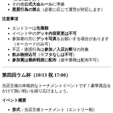
その他
公式大会ルール
に準拠
悪質行為の禁止
（必要に応じて運営が対応します）
注意事項
エントリーは
先着順
イベント中の
デッキ内容変更は不可
参加者の方に
デッキ写真
をお願いする場合があります
（キーカードのみ可）
不正・迷惑行為は
参加／入店お断り
の対象
飲み物持込可
（※
フタなしは不可
）
参加賞は最終戦後に配布
（途中棄権は配布不可）
第四回ラム杯（10/13 祝 17:00）
当店主催の本格的なトーナメントイベントです！豪華賞品を
かけて熱い戦いを繰り広げましょう。
イベント概要
形式
：当店主催トーナメント（エントリー制）