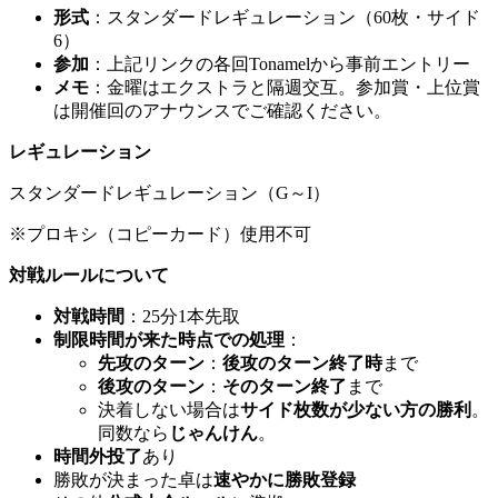
形式
：スタンダードレギュレーション（60枚・サイド
6）
参加
：上記リンクの各回Tonamelから事前エントリー
メモ
：金曜はエクストラと隔週交互。参加賞・上位賞
は開催回のアナウンスでご確認ください。
レギュレーション
スタンダードレギュレーション（G～I）
※プロキシ（コピーカード）使用不可
対戦ルールについて
対戦時間
：25分1本先取
制限時間が来た時点での処理
：
先攻のターン
：
後攻のターン終了時
まで
後攻のターン
：
そのターン終了
まで
決着しない場合は
サイド枚数が少ない方の勝利
。
同数なら
じゃんけん
。
時間外投了
あり
勝敗が決まった卓は
速やかに勝敗登録