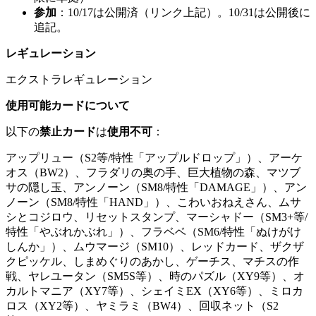
参加
：10/17は公開済（リンク上記）。10/31は公開後に
追記。
レギュレーション
エクストラレギュレーション
使用可能カードについて
以下の
禁止カード
は
使用不可
：
アップリュー（S2等/特性「アップルドロップ」）、アーケ
オス（BW2）、フラダリの奥の手、巨大植物の森、マツブ
サの隠し玉、アンノーン（SM8/特性「DAMAGE」）、アン
ノーン（SM8/特性「HAND」）、こわいおねえさん、ムサ
シとコジロウ、リセットスタンプ、マーシャドー（SM3+等/
特性「やぶれかぶれ」）、フラベベ（SM6/特性「ぬけがけ
しんか」）、ムウマージ（SM10）、レッドカード、ザクザ
クピッケル、しまめぐりのあかし、ゲーチス、マチスの作
戦、ヤレユータン（SM5S等）、時のパズル（XY9等）、オ
カルトマニア（XY7等）、シェイミEX（XY6等）、ミロカ
ロス（XY2等）、ヤミラミ（BW4）、回収ネット（S2