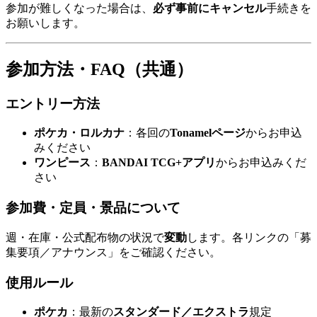
参加が難しくなった場合は、
必ず事前にキャンセル
手続きを
お願いします。
参加方法・FAQ（共通）
エントリー方法
ポケカ・ロルカナ
：各回の
Tonamelページ
からお申込
みください
ワンピース
：
BANDAI TCG+アプリ
からお申込みくだ
さい
参加費・定員・景品について
週・在庫・公式配布物の状況で
変動
します。各リンクの「募
集要項／アナウンス」をご確認ください。
使用ルール
ポケカ
：最新の
スタンダード／エクストラ
規定