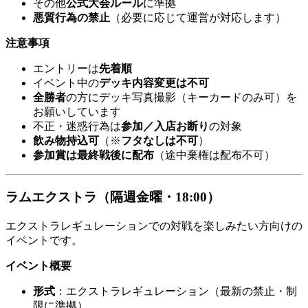
その他
公式大会ルール
に準拠
悪質行為の禁止
（必要に応じて運営が対応します）
注意事項
エントリーは
先着順
イベント中の
デッキ内容変更は不可
全勝者
の方にデッキ写真撮影（キーカードのみ可）を
お願いしています
不正・迷惑行為は
参加／入店お断り
の対象
飲み物持込可
（※
フタなしは不可
）
参加賞は最終戦後に配布
（途中棄権は配布不可）
ラムエクストラ（隔週金曜・18:00）
エクストラレギュレーションでの対戦を楽しみたい方向けの
イベントです。
イベント概要
形式
：エクストラレギュレーション（最新の禁止・制
限に準拠）