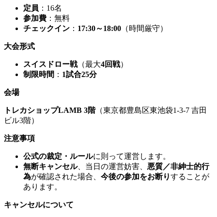
定員
：16名
参加費
：無料
チェックイン
：
17:30～18:00
（時間厳守）
大会形式
スイスドロー戦
（最大
4回戦
）
制限時間
：
1試合25分
会場
トレカショップLAMB 3階
（東京都豊島区東池袋1-3-7 吉田
ビル3階）
注意事項
公式の裁定・ルール
に則って運営します。
無断キャンセル
、当日の運営妨害、
悪質／非紳士的行
為
が確認された場合、
今後の参加をお断り
することが
あります。
キャンセルについて