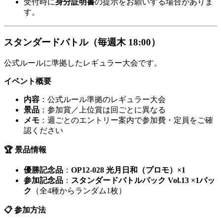
受付時に
身分証明書
の提示をお願いする場合がありま
す。
スタンダードバトル（毎週木 18:00）
公式ルールに準拠したレギュラー大会です。
イベント概要
内容
：公式ルール準拠のレギュラー大会
景品
：参加賞／上位賞は回ごとに異なる
メモ
：週ごとのエントリー案内で参加費・定員をご確
認ください
🏆 景品情報
優勝記念品
：
OP12-028 光月日和（プロモ）×1
参加記念品
：
スタンダードバトルパック Vol.13 ×1パッ
ク
（全4種からランダム1枚）
📋 参加方法