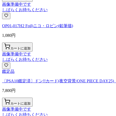
画像準備中です
しばらくお待ちください
OP01-017H2 Foil)ニコ・ロビン(鉛筆描)
1,080
円
カートに追加
画像準備中です
しばらくお待ちください
鑑定品
〔PSA10鑑定済〕ドン!!カード(夜空背景/ONE PIECE DAY25)【
7,800
円
カートに追加
画像準備中です
しばらくお待ちください