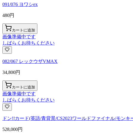
091/076 ヨワシex
480
円
カートに追加
画像準備中です
しばらくお待ちください
082/067 レックウザVMAX
34,800
円
カートに追加
画像準備中です
しばらくお待ちください
ドン!!カード(英語/青背景/CS2023ワールドファイナル/モン
528,000
円