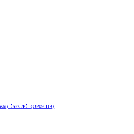
)【SEC/P】{OP09-119}