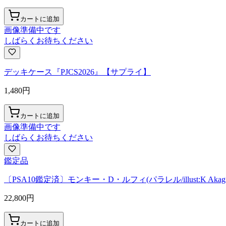
カートに追加
画像準備中です
しばらくお待ちください
デッキケース『PJCS2026』【サプライ】
1,480
円
カートに追加
画像準備中です
しばらくお待ちください
鑑定品
〔PSA10鑑定済〕モンキー・D・ルフィ(パラレル/illust:K Akagishi
22,800
円
カートに追加