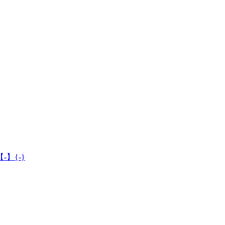
-】{-}