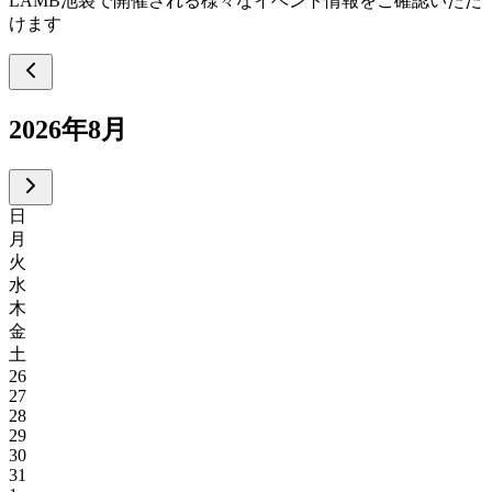
LAMB池袋で開催される様々なイベント情報をご確認いただ
けます
2026年8月
日
月
火
水
木
金
土
26
27
28
29
30
31