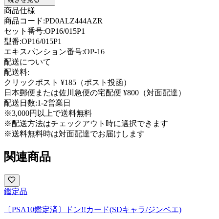
商品仕様
商品コード:
PD0ALZ444AZR
セット番号:
OP16/015P1
型番
:
OP16/015P1
エキスパンション番号
:
OP-16
配送について
配送料:
クリックポスト ¥185（ポスト投函）
日本郵便または佐川急便の宅配便 ¥800（対面配達）
配送日数:
1-2営業日
※3,000円以上で送料無料
※配送方法はチェックアウト時に選択できます
※送料無料時は対面配達でお届けします
関連商品
鑑定品
〔PSA10鑑定済〕ドン!!カード(SDキャラ/ジンベエ)