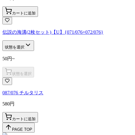
カートに追加
伝説の海溝(2枚セット)【U】{071/076+072/076}
状態を選択
50
円
~
状態を選択
087/076 チルタリス
580
円
カートに追加
PAGE TOP