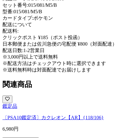
セット番号:
015/081/M5/B
型番
:
015/081/M5/B
カードタイプ
:
ポケモン
配送について
配送料:
クリックポスト ¥185（ポスト投函）
日本郵便または佐川急便の宅配便 ¥800（対面配達）
配送日数:
1-2営業日
※3,000円以上で送料無料
※配送方法はチェックアウト時に選択できます
※送料無料時は対面配達でお届けします
関連商品
鑑定品
〔PSA10鑑定済〕カクレオン【AR】{118/106}
6,980
円