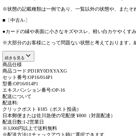
※状態の記載種類は一例であり、一覧以外の状態や、またそ
■〔中古A-〕
●カードの縁や表面に小さなキズやスレ、軽い白カケやくす
※大部分のお客様にとって問題ない状態と考えております。
続きを見る
商品仕様
商品コード:
PD1RY0DXYAXG
セット番号:
OP16/014P1
型番
:
OP16/014P1
エキスパンション番号
:
OP-16
配送について
配送料:
クリックポスト ¥185（ポスト投函）
日本郵便または佐川急便の宅配便 ¥800（対面配達）
配送日数:
1-2営業日
※3,000円以上で送料無料
※配送方法はチェックアウト時に選択できます