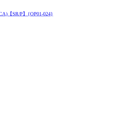
【SR/P】{OP01-024}