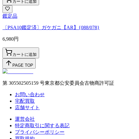
カートに追加
鑑定品
〔PSA10鑑定済〕ガケガニ【AR】{088/078}
6,980
円
カートに追加
PAGE TOP
第 305502505159 号東京都公安委員会古物商許可証
お問い合わせ
宅配買取
店舗サイト
運営会社
特定商取引に関する表記
プライバシーポリシー
買取規約