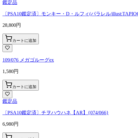
鑑定品
〔PSA10鑑定済〕モンキー・D・ルフィ(パラレル/illust:TAPIOCA)
28,800
円
カートに追加
109/076 メガゴルーグex
1,580
円
カートに追加
鑑定品
〔PSA10鑑定済〕チヲハウハネ【AR】{074/066}
6,980
円