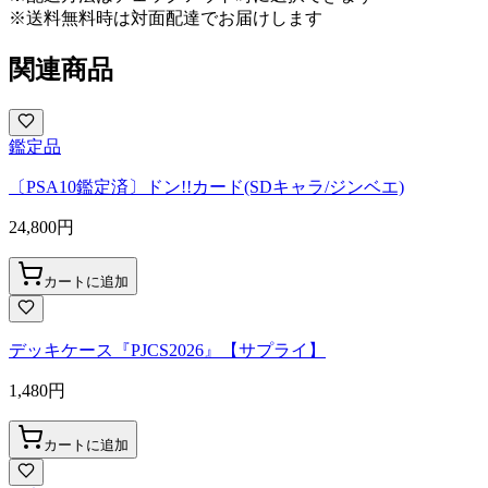
※送料無料時は対面配達でお届けします
関連商品
鑑定品
〔PSA10鑑定済〕ドン!!カード(SDキャラ/ジンベエ)
24,800
円
カートに追加
デッキケース『PJCS2026』【サプライ】
1,480
円
カートに追加