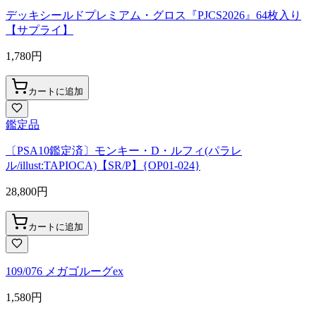
デッキシールドプレミアム・グロス『PJCS2026』64枚入り
【サプライ】
1,780
円
カートに追加
鑑定品
〔PSA10鑑定済〕モンキー・D・ルフィ(パラレ
ル/illust:TAPIOCA)【SR/P】{OP01-024}
28,800
円
カートに追加
109/076 メガゴルーグex
1,580
円