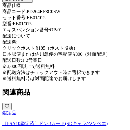
商品仕様
商品コード:
PD264RF8C0SW
セット番号:
EB01/015
型番
:
EB01/015
エキスパンション番号
:
OP-01
配送について
配送料:
クリックポスト ¥185（ポスト投函）
日本郵便または佐川急便の宅配便 ¥800（対面配達）
配送日数:
1-2営業日
※3,000円以上で送料無料
※配送方法はチェックアウト時に選択できます
※送料無料時は対面配達でお届けします
関連商品
鑑定品
〔PSA10鑑定済〕ドン!!カード(SDキャラ/ジンベエ)