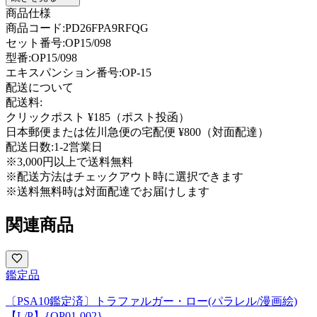
商品仕様
商品コード:
PD26FPA9RFQG
セット番号:
OP15/098
型番
:
OP15/098
エキスパンション番号
:
OP-15
配送について
配送料:
クリックポスト ¥185（ポスト投函）
日本郵便または佐川急便の宅配便 ¥800（対面配達）
配送日数:
1-2営業日
※3,000円以上で送料無料
※配送方法はチェックアウト時に選択できます
※送料無料時は対面配達でお届けします
関連商品
鑑定品
〔PSA10鑑定済〕トラファルガー・ロー(パラレル/漫画絵)
【L/P】{OP01-002}