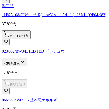
鑑定品
〔PSA10鑑定済〕サボ(illust:Yosuke Adachi)【SR】{OP04-083}
37,800
円
カートに追加
023/052/BW3/B/1ED 1ED)ピカチュウ
状態を選択
1,180
円
~
状態を選択
066/049/SM2+/B 基本悪エネルギー