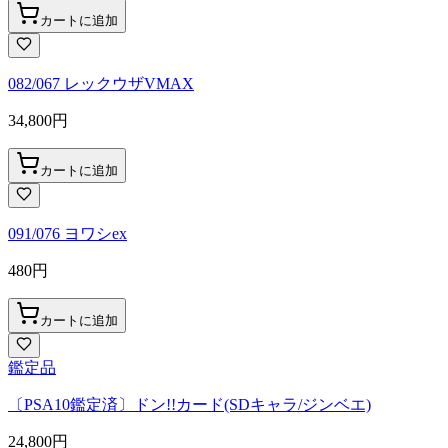
カートに追加
082/067 レックウザVMAX
34,800
円
カートに追加
091/076 ヨワシex
480
円
カートに追加
鑑定品
〔PSA10鑑定済〕ドン!!カード(SDキャラ/ジンベエ)
24,800
円