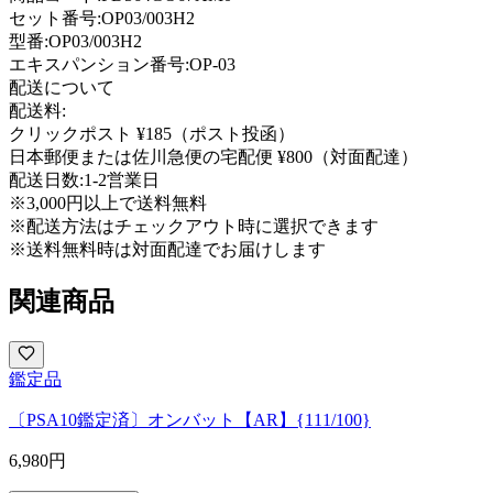
セット番号:
OP03/003H2
型番
:
OP03/003H2
エキスパンション番号
:
OP-03
配送について
配送料:
クリックポスト ¥185（ポスト投函）
日本郵便または佐川急便の宅配便 ¥800（対面配達）
配送日数:
1-2営業日
※3,000円以上で送料無料
※配送方法はチェックアウト時に選択できます
※送料無料時は対面配達でお届けします
関連商品
鑑定品
〔PSA10鑑定済〕オンバット【AR】{111/100}
6,980
円