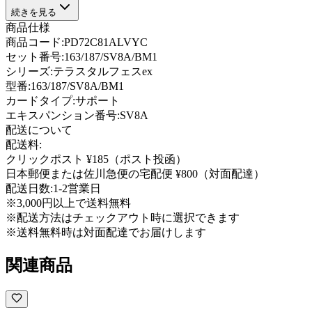
続きを見る
商品仕様
商品コード:
PD72C81ALVYC
セット番号:
163/187/SV8A/BM1
シリーズ:
テラスタルフェスex
型番
:
163/187/SV8A/BM1
カードタイプ
:
サポート
エキスパンション番号
:
SV8A
配送について
配送料:
クリックポスト ¥185（ポスト投函）
日本郵便または佐川急便の宅配便 ¥800（対面配達）
配送日数:
1-2営業日
※3,000円以上で送料無料
※配送方法はチェックアウト時に選択できます
※送料無料時は対面配達でお届けします
関連商品