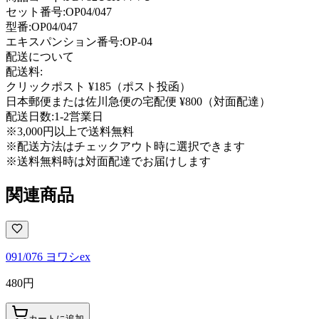
セット番号:
OP04/047
型番
:
OP04/047
エキスパンション番号
:
OP-04
配送について
配送料:
クリックポスト ¥185（ポスト投函）
日本郵便または佐川急便の宅配便 ¥800（対面配達）
配送日数:
1-2営業日
※3,000円以上で送料無料
※配送方法はチェックアウト時に選択できます
※送料無料時は対面配達でお届けします
関連商品
091/076 ヨワシex
480
円
カートに追加