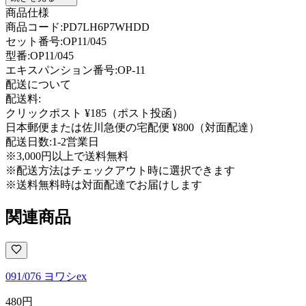
商品仕様
商品コード:
PD7LH6P7WHDD
セット番号:
OP11/045
型番
:
OP11/045
エキスパンション番号
:
OP-11
配送について
配送料:
クリックポスト ¥185（ポスト投函）
日本郵便または佐川急便の宅配便 ¥800（対面配達）
配送日数:
1-2営業日
※3,000円以上で送料無料
※配送方法はチェックアウト時に選択できます
※送料無料時は対面配達でお届けします
関連商品
091/076 ヨワシex
480
円