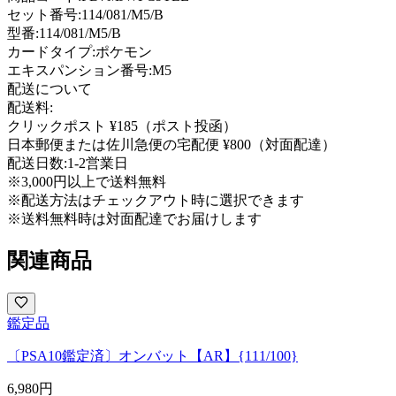
セット番号:
114/081/M5/B
型番
:
114/081/M5/B
カードタイプ
:
ポケモン
エキスパンション番号
:
M5
配送について
配送料:
クリックポスト ¥185（ポスト投函）
日本郵便または佐川急便の宅配便 ¥800（対面配達）
配送日数:
1-2営業日
※3,000円以上で送料無料
※配送方法はチェックアウト時に選択できます
※送料無料時は対面配達でお届けします
関連商品
鑑定品
〔PSA10鑑定済〕オンバット【AR】{111/100}
6,980
円