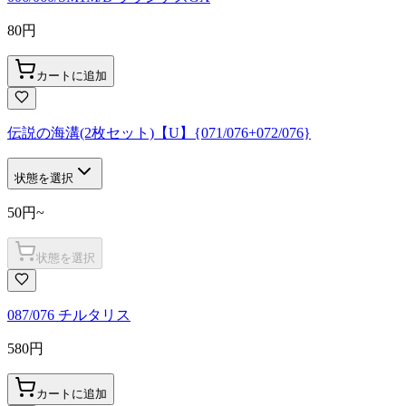
80
円
カートに追加
伝説の海溝(2枚セット)【U】{071/076+072/076}
状態を選択
50
円
~
状態を選択
087/076 チルタリス
580
円
カートに追加