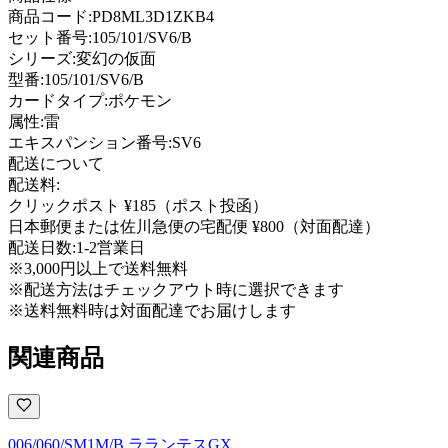
商品コード:
PD8ML3D1ZKB4
セット番号:
105/101/SV6/B
シリーズ:
変幻の仮面
型番
:
105/101/SV6/B
カードタイプ
:
ポケモン
属性
:
雷
エキスパンション番号
:
SV6
配送について
配送料:
クリックポスト ¥185（ポスト投函）
日本郵便または佐川急便の宅配便 ¥800（対面配達）
配送日数:
1-2営業日
※3,000円以上で送料無料
※配送方法はチェックアウト時に選択できます
※送料無料時は対面配達でお届けします
関連商品
006/060/SM1M/B ラランテスGX