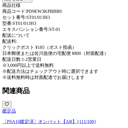
商品仕様
商品コード:
PD9EW3KPBBB0
セット番号:
ST01/013H3
型番
:
ST01/013H3
エキスパンション番号
:
ST-01
配送について
配送料:
クリックポスト ¥185（ポスト投函）
日本郵便または佐川急便の宅配便 ¥800（対面配達）
配送日数:
1-2営業日
※3,000円以上で送料無料
※配送方法はチェックアウト時に選択できます
※送料無料時は対面配達でお届けします
関連商品
鑑定品
〔PSA10鑑定済〕オンバット【AR】{111/100}