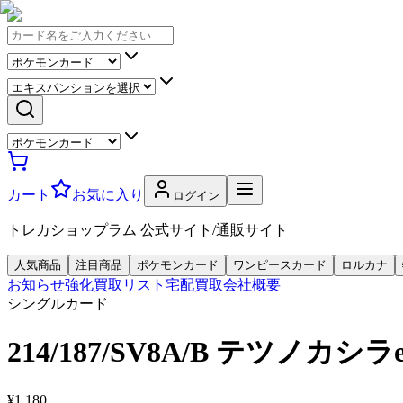
カート
お気に入り
ログイン
トレカショップラム 公式サイト/通販サイト
人気商品
注目商品
ポケモンカード
ワンピースカード
ロルカナ
お知らせ
強化買取リスト
宅配買取
会社概要
シングルカード
214/187/SV8A/B テツノカシラe
¥1,180