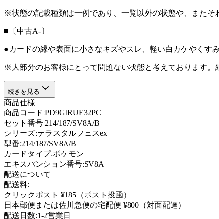
※状態の記載種類は一例であり、一覧以外の状態や、またそ
■〔中古A-〕
●カードの縁や表面に小さなキズやスレ、軽い白カケやくす
※大部分のお客様にとって問題ない状態と考えております。
続きを見る
商品仕様
商品コード:
PD9GIRUE32PC
セット番号:
214/187/SV8A/B
シリーズ:
テラスタルフェスex
型番
:
214/187/SV8A/B
カードタイプ
:
ポケモン
エキスパンション番号
:
SV8A
配送について
配送料:
クリックポスト ¥185（ポスト投函）
日本郵便または佐川急便の宅配便 ¥800（対面配達）
配送日数:
1-2営業日