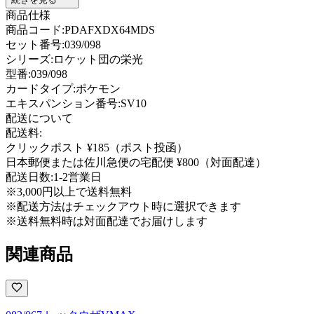
商品仕様
商品コード:
PDAFXDX64MDS
セット番号:
039/098
シリーズ:
ロケット団の栄光
型番
:
039/098
カードタイプ
:
ポケモン
エキスパンション番号
:
SV10
配送について
配送料:
クリックポスト ¥185（ポスト投函）
日本郵便または佐川急便の宅配便 ¥800（対面配達）
配送日数:
1-2営業日
※3,000円以上で送料無料
※配送方法はチェックアウト時に選択できます
※送料無料時は対面配達でお届けします
関連商品