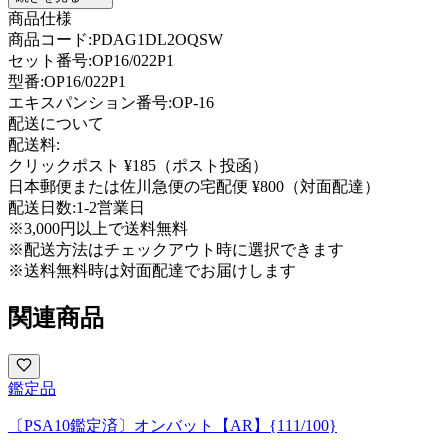
商品仕様
商品コード:
PDAG1DL2OQSW
セット番号:
OP16/022P1
型番
:
OP16/022P1
エキスパンション番号
:
OP-16
配送について
配送料:
クリックポスト ¥185（ポスト投函）
日本郵便または佐川急便の宅配便 ¥800（対面配達）
配送日数:
1-2営業日
※3,000円以上で送料無料
※配送方法はチェックアウト時に選択できます
※送料無料時は対面配達でお届けします
関連商品
鑑定品
〔PSA10鑑定済〕オンバット【AR】{111/100}