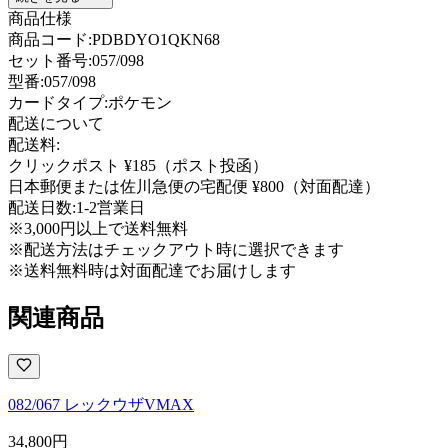
商品仕様
商品コード:
PDBDYO1QKN68
セット番号:
057/098
型番
:
057/098
カードタイプ
:
ポケモン
配送について
配送料:
クリックポスト ¥185（ポスト投函）
日本郵便または佐川急便の宅配便 ¥800（対面配達）
配送日数:
1-2営業日
※3,000円以上で送料無料
※配送方法はチェックアウト時に選択できます
※送料無料時は対面配達でお届けします
関連商品
082/067 レックウザVMAX
34,800
円