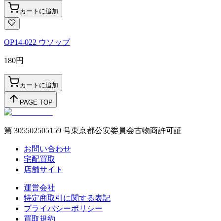
カートに追加
OP14-022 ウソップ
180
円
カートに追加
PAGE TOP
第 305502505159 号東京都公安委員会古物商許可証
お問い合わせ
宅配買取
店舗サイト
運営会社
特定商取引に関する表記
プライバシーポリシー
買取規約