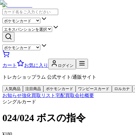
カート
お気に入り
ログイン
トレカショップラム 公式サイト/通販サイト
人気商品
注目商品
ポケモンカード
ワンピースカード
ロルカナ
お知らせ
強化買取リスト
宅配買取
会社概要
シングルカード
024/024 ボスの指令
¥180