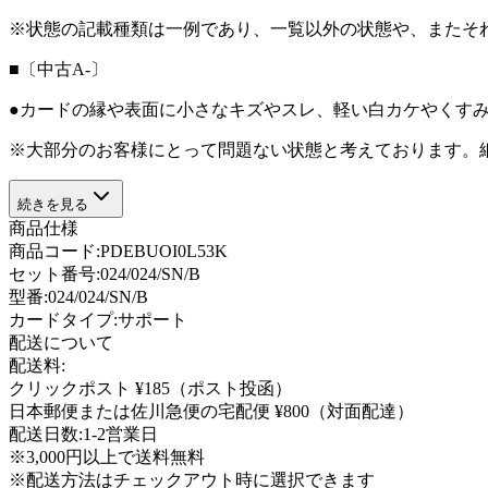
※状態の記載種類は一例であり、一覧以外の状態や、またそ
■〔中古A-〕
●カードの縁や表面に小さなキズやスレ、軽い白カケやくす
※大部分のお客様にとって問題ない状態と考えております。
続きを見る
商品仕様
商品コード:
PDEBUOI0L53K
セット番号:
024/024/SN/B
型番
:
024/024/SN/B
カードタイプ
:
サポート
配送について
配送料:
クリックポスト ¥185（ポスト投函）
日本郵便または佐川急便の宅配便 ¥800（対面配達）
配送日数:
1-2営業日
※3,000円以上で送料無料
※配送方法はチェックアウト時に選択できます