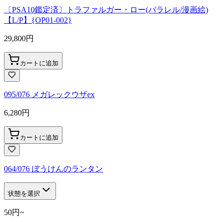
〔PSA10鑑定済〕トラファルガー・ロー(パラレル/漫画絵)
【L/P】{OP01-002}
29,800
円
カートに追加
095/076 メガレックウザex
6,280
円
カートに追加
064/076 ぼうけんのランタン
状態を選択
50
円
~