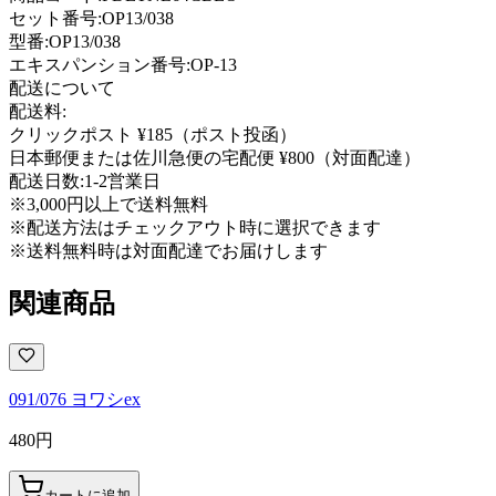
セット番号:
OP13/038
型番
:
OP13/038
エキスパンション番号
:
OP-13
配送について
配送料:
クリックポスト ¥185（ポスト投函）
日本郵便または佐川急便の宅配便 ¥800（対面配達）
配送日数:
1-2営業日
※3,000円以上で送料無料
※配送方法はチェックアウト時に選択できます
※送料無料時は対面配達でお届けします
関連商品
091/076 ヨワシex
480
円
カートに追加