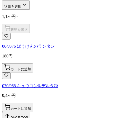
状態を選択
1,180
円
~
状態を選択
064/076 ぼうけんのランタン
180
円
カートに追加
030/068 キュウコンδ-デルタ種
9,480
円
カートに追加
PAGE TOP