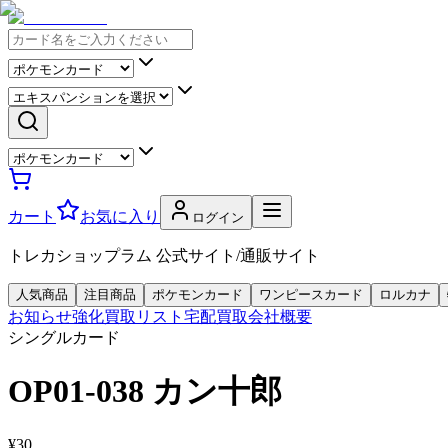
カート
お気に入り
ログイン
トレカショップラム 公式サイト/通販サイト
人気商品
注目商品
ポケモンカード
ワンピースカード
ロルカナ
お知らせ
強化買取リスト
宅配買取
会社概要
シングルカード
OP01-038 カン十郎
¥30