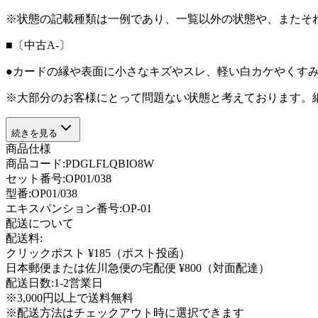
※状態の記載種類は一例であり、一覧以外の状態や、またそ
■〔中古A-〕
●カードの縁や表面に小さなキズやスレ、軽い白カケやくす
※大部分のお客様にとって問題ない状態と考えております。
続きを見る
商品仕様
商品コード:
PDGLFLQBIO8W
セット番号:
OP01/038
型番
:
OP01/038
エキスパンション番号
:
OP-01
配送について
配送料:
クリックポスト ¥185（ポスト投函）
日本郵便または佐川急便の宅配便 ¥800（対面配達）
配送日数:
1-2営業日
※3,000円以上で送料無料
※配送方法はチェックアウト時に選択できます