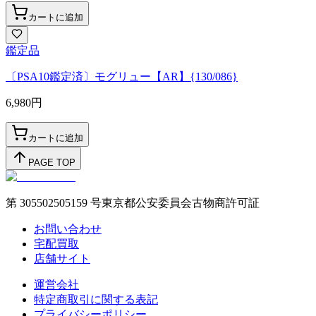
カートに追加
鑑定品
〔PSA10鑑定済〕モグリュー【AR】{130/086}
6,980
円
カートに追加
PAGE TOP
第 305502505159 号東京都公安委員会古物商許可証
お問い合わせ
宅配買取
店舗サイト
運営会社
特定商取引に関する表記
プライバシーポリシー