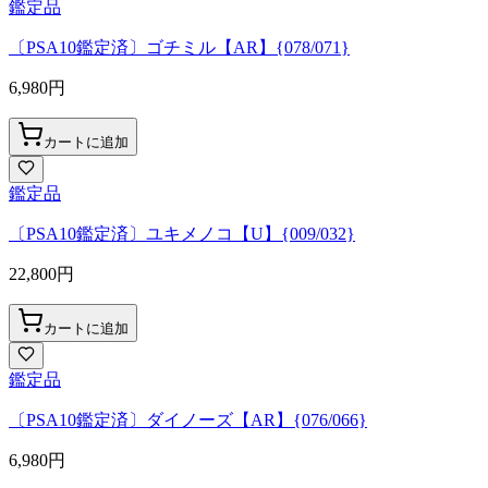
鑑定品
〔PSA10鑑定済〕ゴチミル【AR】{078/071}
6,980
円
カートに追加
鑑定品
〔PSA10鑑定済〕ユキメノコ【U】{009/032}
22,800
円
カートに追加
鑑定品
〔PSA10鑑定済〕ダイノーズ【AR】{076/066}
6,980
円