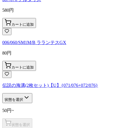
580
円
カートに追加
006/060/SM1M/B ラランテスGX
80
円
カートに追加
伝説の海溝(2枚セット)【U】{071/076+072/076}
状態を選択
50
円
~
状態を選択