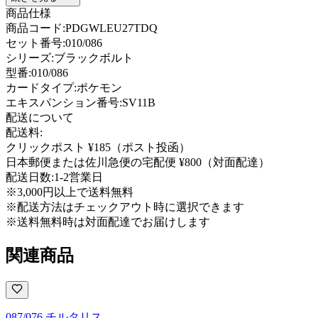
商品仕様
商品コード:
PDGWLEU27TDQ
セット番号:
010/086
シリーズ:
ブラックボルト
型番
:
010/086
カードタイプ
:
ポケモン
エキスパンション番号
:
SV11B
配送について
配送料:
クリックポスト ¥185（ポスト投函）
日本郵便または佐川急便の宅配便 ¥800（対面配達）
配送日数:
1-2営業日
※3,000円以上で送料無料
※配送方法はチェックアウト時に選択できます
※送料無料時は対面配達でお届けします
関連商品
087/076 チルタリス