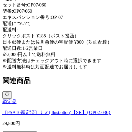
セット番号:
OP07/060
型番
:
OP07/060
エキスパンション番号
:
OP-07
配送について
配送料:
クリックポスト ¥185（ポスト投函）
日本郵便または佐川急便の宅配便 ¥800（対面配達）
配送日数:
1-2営業日
※3,000円以上で送料無料
※配送方法はチェックアウト時に選択できます
※送料無料時は対面配達でお届けします
関連商品
鑑定品
〔PSA10鑑定済〕ナミ(illust:otton)【SR】{OP02-036}
29,800
円