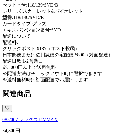
セット番号:
118/139/SVD/B
シリーズ:
スカーレット&バイオレット
型番
:
118/139/SVD/B
カードタイプ
:
グッズ
エキスパンション番号
:
SVD
配送について
配送料:
クリックポスト ¥185（ポスト投函）
日本郵便または佐川急便の宅配便 ¥800（対面配達）
配送日数:
1-2営業日
※3,000円以上で送料無料
※配送方法はチェックアウト時に選択できます
※送料無料時は対面配達でお届けします
関連商品
082/067 レックウザVMAX
34,800
円