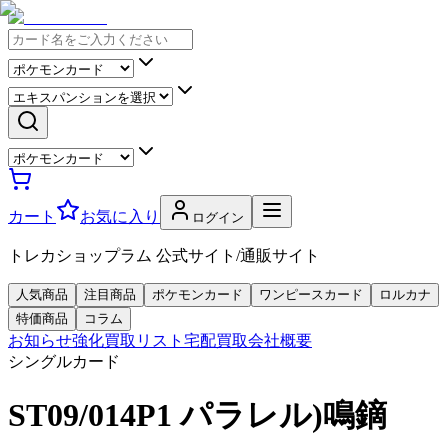
カート
お気に入り
ログイン
トレカショップラム 公式サイト/通販サイト
人気商品
注目商品
ポケモンカード
ワンピースカード
ロルカナ
特価商品
コラム
お知らせ
強化買取リスト
宅配買取
会社概要
シングルカード
ST09/014P1 パラレル)鳴鏑