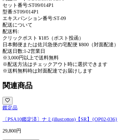
セット番号:
ST09/014P1
型番
:
ST09/014P1
エキスパンション番号
:
ST-09
配送について
配送料:
クリックポスト ¥185（ポスト投函）
日本郵便または佐川急便の宅配便 ¥800（対面配達）
配送日数:
1-2営業日
※3,000円以上で送料無料
※配送方法はチェックアウト時に選択できます
※送料無料時は対面配達でお届けします
関連商品
鑑定品
〔PSA10鑑定済〕ナミ(illust:otton)【SR】{OP02-036}
29,800
円