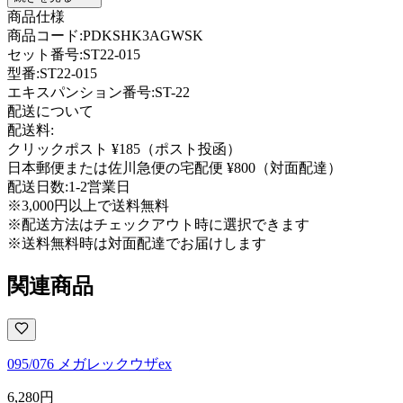
商品仕様
商品コード:
PDKSHK3AGWSK
セット番号:
ST22-015
型番
:
ST22-015
エキスパンション番号
:
ST-22
配送について
配送料:
クリックポスト ¥185（ポスト投函）
日本郵便または佐川急便の宅配便 ¥800（対面配達）
配送日数:
1-2営業日
※3,000円以上で送料無料
※配送方法はチェックアウト時に選択できます
※送料無料時は対面配達でお届けします
関連商品
095/076 メガレックウザex
6,280
円