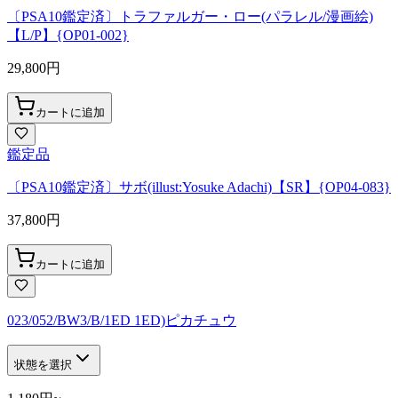
〔PSA10鑑定済〕トラファルガー・ロー(パラレル/漫画絵)
【L/P】{OP01-002}
29,800
円
カートに追加
鑑定品
〔PSA10鑑定済〕サボ(illust:Yosuke Adachi)【SR】{OP04-083}
37,800
円
カートに追加
023/052/BW3/B/1ED 1ED)ピカチュウ
状態を選択