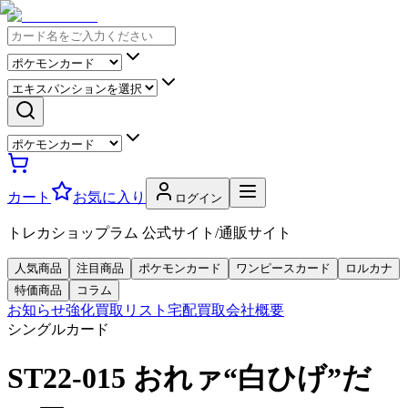
カート
お気に入り
ログイン
トレカショップラム 公式サイト/通販サイト
人気商品
注目商品
ポケモンカード
ワンピースカード
ロルカナ
特価商品
コラム
お知らせ
強化買取リスト
宅配買取
会社概要
シングルカード
ST22-015 おれァ“白ひげ”だ