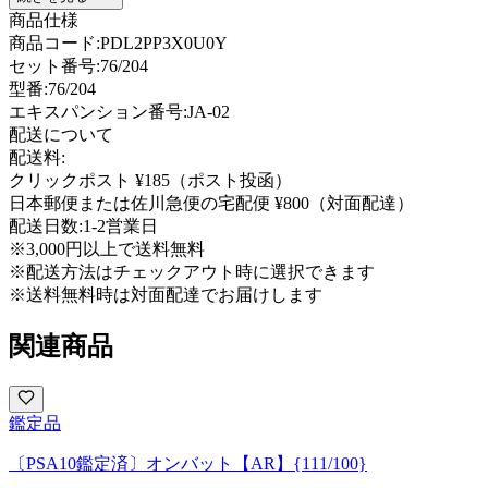
商品仕様
商品コード:
PDL2PP3X0U0Y
セット番号:
76/204
型番
:
76/204
エキスパンション番号
:
JA-02
配送について
配送料:
クリックポスト ¥185（ポスト投函）
日本郵便または佐川急便の宅配便 ¥800（対面配達）
配送日数:
1-2営業日
※3,000円以上で送料無料
※配送方法はチェックアウト時に選択できます
※送料無料時は対面配達でお届けします
関連商品
鑑定品
〔PSA10鑑定済〕オンバット【AR】{111/100}