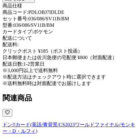
商品仕様
商品コード:
PDLOBJ7IDLDE
セット番号:
036/086/SV11B/BM
型番
:
036/086/SV11B/BM
カードタイプ
:
ポケモン
配送について
配送料:
クリックポスト ¥185（ポスト投函）
日本郵便または佐川急便の宅配便 ¥800（対面配達）
配送日数:
1-2営業日
※3,000円以上で送料無料
※配送方法はチェックアウト時に選択できます
※送料無料時は対面配達でお届けします
関連商品
ドン!!カード(英語/青背景/CS2023ワールドファイナル/モンキ
ー・D・ルフィ)