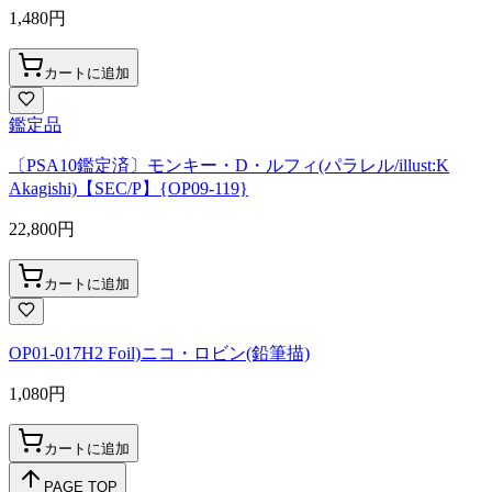
1,480
円
カートに追加
鑑定品
〔PSA10鑑定済〕モンキー・D・ルフィ(パラレル/illust:K
Akagishi)【SEC/P】{OP09-119}
22,800
円
カートに追加
OP01-017H2 Foil)ニコ・ロビン(鉛筆描)
1,080
円
カートに追加
PAGE TOP