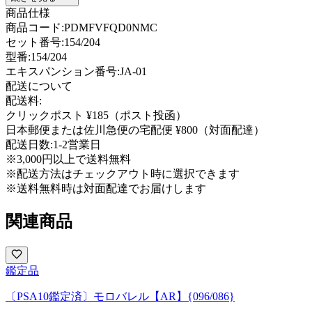
商品仕様
商品コード:
PDMFVFQD0NMC
セット番号:
154/204
型番
:
154/204
エキスパンション番号
:
JA-01
配送について
配送料:
クリックポスト ¥185（ポスト投函）
日本郵便または佐川急便の宅配便 ¥800（対面配達）
配送日数:
1-2営業日
※3,000円以上で送料無料
※配送方法はチェックアウト時に選択できます
※送料無料時は対面配達でお届けします
関連商品
鑑定品
〔PSA10鑑定済〕モロバレル【AR】{096/086}