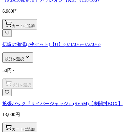
〔PSA10鑑定済〕カクレオン【AR】{118/106}
6,980
円
カートに追加
伝説の海溝(2枚セット)【U】{071/076+072/076}
状態を選択
50
円
~
状態を選択
拡張パック『サイバージャッジ』(SV5M)【未開封BOX】
13,000
円
カートに追加