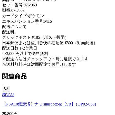
セット番号:
076/063
型番
:
076/063
カードタイプ
:
ポケモン
エキスパンション番号
:
M1S
配送について
配送料:
クリックポスト ¥185（ポスト投函）
日本郵便または佐川急便の宅配便 ¥800（対面配達）
配送日数:
1-2営業日
※3,000円以上で送料無料
※配送方法はチェックアウト時に選択できます
※送料無料時は対面配達でお届けします
関連商品
鑑定品
〔PSA10鑑定済〕ナミ(illust:otton)【SR】{OP02-036}
29,800
円