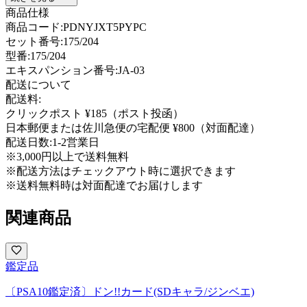
商品仕様
商品コード:
PDNYJXT5PYPC
セット番号:
175/204
型番
:
175/204
エキスパンション番号
:
JA-03
配送について
配送料:
クリックポスト ¥185（ポスト投函）
日本郵便または佐川急便の宅配便 ¥800（対面配達）
配送日数:
1-2営業日
※3,000円以上で送料無料
※配送方法はチェックアウト時に選択できます
※送料無料時は対面配達でお届けします
関連商品
鑑定品
〔PSA10鑑定済〕ドン!!カード(SDキャラ/ジンベエ)