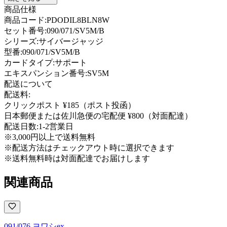
商品仕様
商品コード:
PDODIL8BLN8W
セット番号:
090/071/SV5M/B
シリーズ:
サイバージャッジ
型番
:
090/071/SV5M/B
カードタイプ
:
サポート
エキスパンション番号
:
SV5M
配送について
配送料:
クリックポスト ¥185（ポスト投函）
日本郵便または佐川急便の宅配便 ¥800（対面配達）
配送日数:
1-2営業日
※3,000円以上で送料無料
※配送方法はチェックアウト時に選択できます
※送料無料時は対面配達でお届けします
関連商品
091/076 ヨワシex