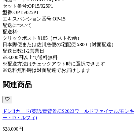
セット番号:
OP15/025P1
型番
:
OP15/025P1
エキスパンション番号
:
OP-15
配送について
配送料:
クリックポスト ¥185（ポスト投函）
日本郵便または佐川急便の宅配便 ¥800（対面配達）
配送日数:
1-2営業日
※3,000円以上で送料無料
※配送方法はチェックアウト時に選択できます
※送料無料時は対面配達でお届けします
関連商品
ドン!!カード(英語/青背景/CS2023ワールドファイナル/モンキ
ー・D・ルフィ)
528,000
円