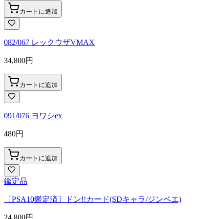
カートに追加
082/067 レックウザVMAX
34,800
円
カートに追加
091/076 ヨワシex
480
円
カートに追加
鑑定品
〔PSA10鑑定済〕ドン!!カード(SDキャラ/ジンベエ)
24,800
円