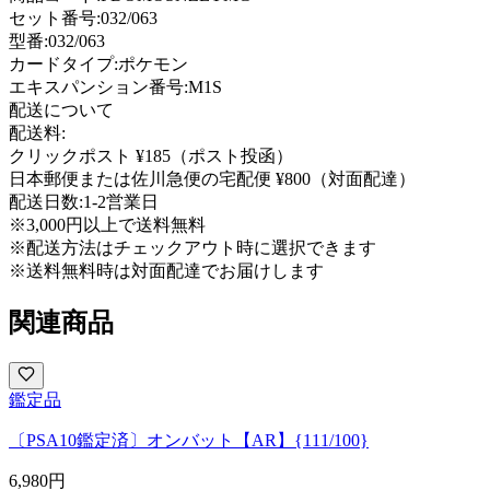
セット番号:
032/063
型番
:
032/063
カードタイプ
:
ポケモン
エキスパンション番号
:
M1S
配送について
配送料:
クリックポスト ¥185（ポスト投函）
日本郵便または佐川急便の宅配便 ¥800（対面配達）
配送日数:
1-2営業日
※3,000円以上で送料無料
※配送方法はチェックアウト時に選択できます
※送料無料時は対面配達でお届けします
関連商品
鑑定品
〔PSA10鑑定済〕オンバット【AR】{111/100}
6,980
円