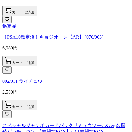
カートに追加
鑑定品
〔PSA10鑑定済〕キョジオーン【AR】{070/063}
6,980
円
カートに追加
002/011 ライチュウ
2,580
円
カートに追加
スペシャルジャンボカードパック『ミュウツーGXver(名探
偵ピカチュウ)』【未開封BOX】{-} [未開封BOX]