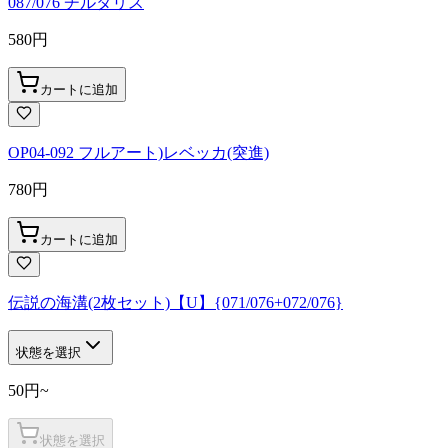
087/076 チルタリス
580
円
カートに追加
OP04-092 フルアート)レベッカ(突進)
780
円
カートに追加
伝説の海溝(2枚セット)【U】{071/076+072/076}
状態を選択
50
円
~
状態を選択