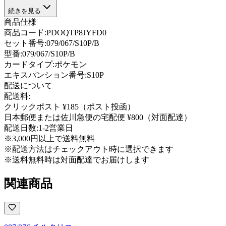
続きを見る
商品仕様
商品コード:
PDOQTP8JYFD0
セット番号:
079/067/S10P/B
型番
:
079/067/S10P/B
カードタイプ
:
ポケモン
エキスパンション番号
:
S10P
配送について
配送料:
クリックポスト ¥185（ポスト投函）
日本郵便または佐川急便の宅配便 ¥800（対面配達）
配送日数:
1-2営業日
※3,000円以上で送料無料
※配送方法はチェックアウト時に選択できます
※送料無料時は対面配達でお届けします
関連商品