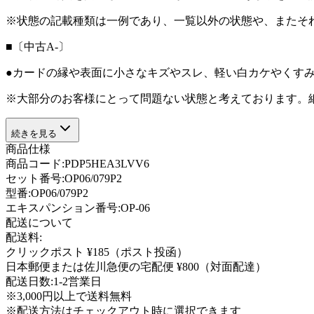
※状態の記載種類は一例であり、一覧以外の状態や、またそ
■〔中古A-〕
●カードの縁や表面に小さなキズやスレ、軽い白カケやくす
※大部分のお客様にとって問題ない状態と考えております。
続きを見る
商品仕様
商品コード:
PDP5HEA3LVV6
セット番号:
OP06/079P2
型番
:
OP06/079P2
エキスパンション番号
:
OP-06
配送について
配送料:
クリックポスト ¥185（ポスト投函）
日本郵便または佐川急便の宅配便 ¥800（対面配達）
配送日数:
1-2営業日
※3,000円以上で送料無料
※配送方法はチェックアウト時に選択できます