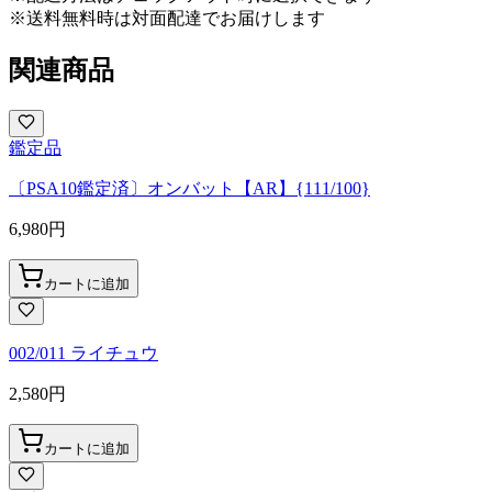
※送料無料時は対面配達でお届けします
関連商品
鑑定品
〔PSA10鑑定済〕オンバット【AR】{111/100}
6,980
円
カートに追加
002/011 ライチュウ
2,580
円
カートに追加