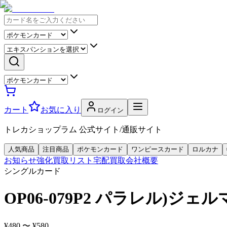
カート
お気に入り
ログイン
トレカショップラム 公式サイト/通販サイト
人気商品
注目商品
ポケモンカード
ワンピースカード
ロルカナ
お知らせ
強化買取リスト
宅配買取
会社概要
シングルカード
OP06-079P2 パラレル)ジェ
¥480 〜 ¥580