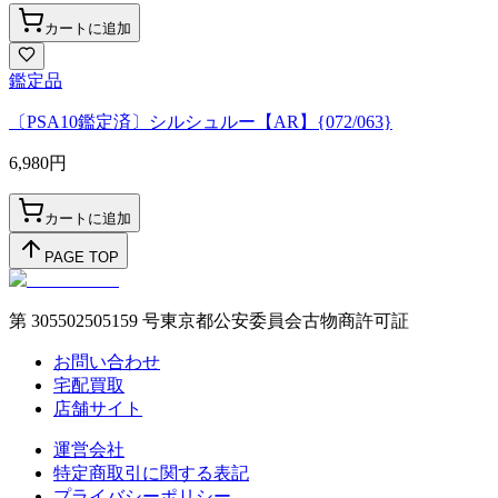
カートに追加
鑑定品
〔PSA10鑑定済〕シルシュルー【AR】{072/063}
6,980
円
カートに追加
PAGE TOP
第 305502505159 号東京都公安委員会古物商許可証
お問い合わせ
宅配買取
店舗サイト
運営会社
特定商取引に関する表記
プライバシーポリシー