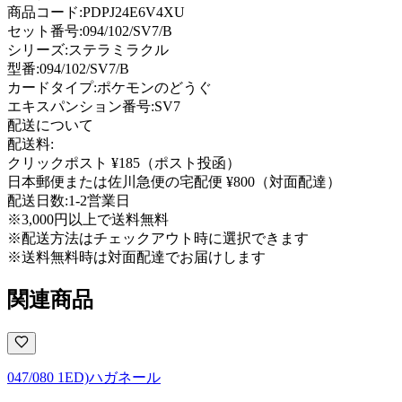
商品コード:
PDPJ24E6V4XU
セット番号:
094/102/SV7/B
シリーズ:
ステラミラクル
型番
:
094/102/SV7/B
カードタイプ
:
ポケモンのどうぐ
エキスパンション番号
:
SV7
配送について
配送料:
クリックポスト ¥185（ポスト投函）
日本郵便または佐川急便の宅配便 ¥800（対面配達）
配送日数:
1-2営業日
※3,000円以上で送料無料
※配送方法はチェックアウト時に選択できます
※送料無料時は対面配達でお届けします
関連商品
047/080 1ED)ハガネール