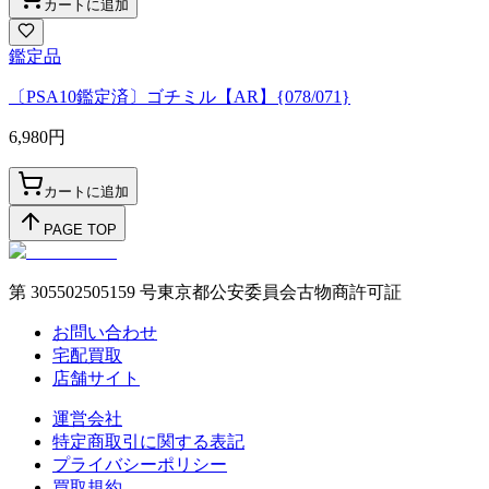
カートに追加
鑑定品
〔PSA10鑑定済〕ゴチミル【AR】{078/071}
6,980
円
カートに追加
PAGE TOP
第 305502505159 号東京都公安委員会古物商許可証
お問い合わせ
宅配買取
店舗サイト
運営会社
特定商取引に関する表記
プライバシーポリシー
買取規約