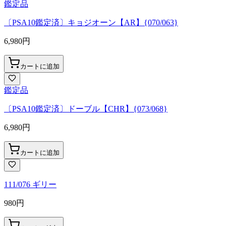
鑑定品
〔PSA10鑑定済〕キョジオーン【AR】{070/063}
6,980
円
カートに追加
鑑定品
〔PSA10鑑定済〕ドーブル【CHR】{073/068}
6,980
円
カートに追加
111/076 ギリー
980
円