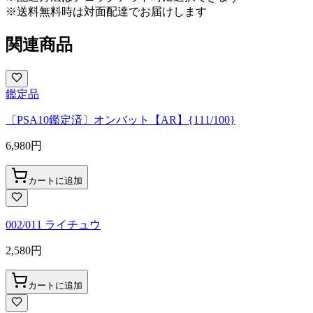
※送料無料時は対面配達でお届けします
関連商品
鑑定品
〔PSA10鑑定済〕オンバット【AR】{111/100}
6,980
円
カートに追加
002/011 ライチュウ
2,580
円
カートに追加