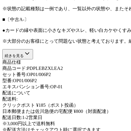
※状態の記載種類は一例であり、一覧以外の状態や、またそ
■〔中古A-〕
●カードの縁や表面に小さなキズやスレ、軽い白カケやくす
※大部分のお客様にとって問題ない状態と考えております。
続きを見る
商品仕様
商品コード:
PDPLEBZXLEA2
セット番号:
OP01/006P2
型番
:
OP01/006P2
エキスパンション番号
:
OP-01
配送について
配送料:
クリックポスト ¥185（ポスト投函）
日本郵便または佐川急便の宅配便 ¥800（対面配達）
配送日数:
1-2営業日
※3,000円以上で送料無料
※配送方法はチェックアウト時に選択できます