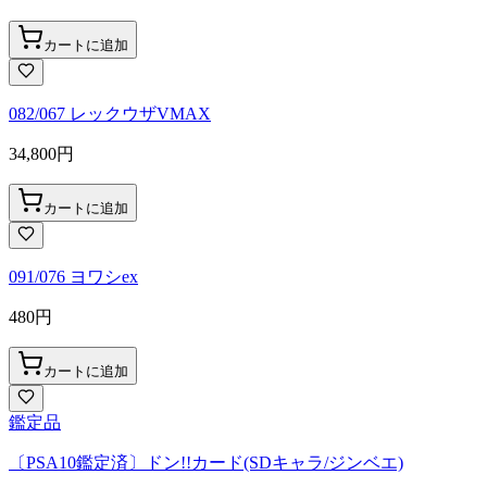
カートに追加
082/067 レックウザVMAX
34,800
円
カートに追加
091/076 ヨワシex
480
円
カートに追加
鑑定品
〔PSA10鑑定済〕ドン!!カード(SDキャラ/ジンベエ)