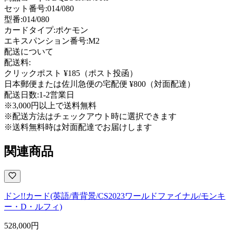
セット番号:
014/080
型番
:
014/080
カードタイプ
:
ポケモン
エキスパンション番号
:
M2
配送について
配送料:
クリックポスト ¥185（ポスト投函）
日本郵便または佐川急便の宅配便 ¥800（対面配達）
配送日数:
1-2営業日
※3,000円以上で送料無料
※配送方法はチェックアウト時に選択できます
※送料無料時は対面配達でお届けします
関連商品
ドン!!カード(英語/青背景/CS2023ワールドファイナル/モンキ
ー・D・ルフィ)
528,000
円