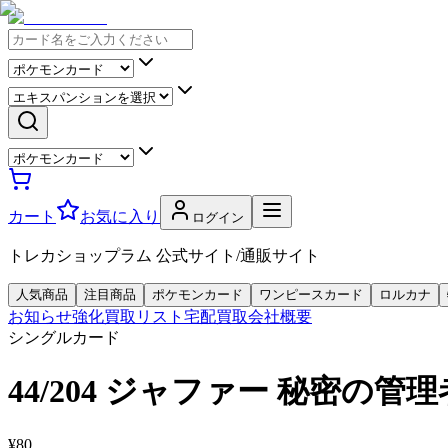
カート
お気に入り
ログイン
トレカショップラム 公式サイト/通販サイト
人気商品
注目商品
ポケモンカード
ワンピースカード
ロルカナ
お知らせ
強化買取リスト
宅配買取
会社概要
シングルカード
44/204 ジャファー 秘密の管理
¥80