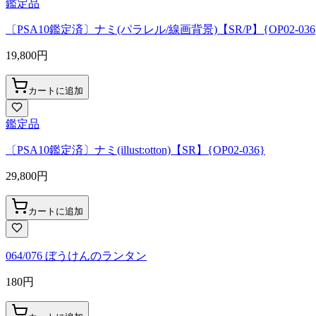
鑑定品
〔PSA10鑑定済〕ナミ(パラレル/線画背景)【SR/P】{OP02-036
19,800
円
カートに追加
鑑定品
〔PSA10鑑定済〕ナミ(illust:otton)【SR】{OP02-036}
29,800
円
カートに追加
064/076 ぼうけんのランタン
180
円