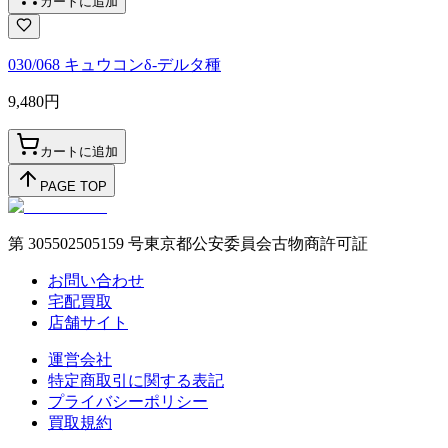
カートに追加
030/068 キュウコンδ-デルタ種
9,480
円
カートに追加
PAGE TOP
第 305502505159 号東京都公安委員会古物商許可証
お問い合わせ
宅配買取
店舗サイト
運営会社
特定商取引に関する表記
プライバシーポリシー
買取規約