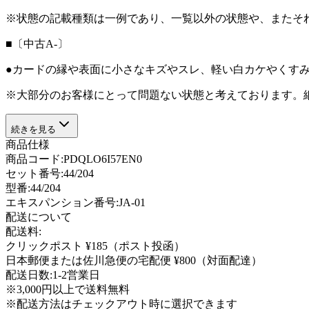
※状態の記載種類は一例であり、一覧以外の状態や、またそ
■〔中古A-〕
●カードの縁や表面に小さなキズやスレ、軽い白カケやくす
※大部分のお客様にとって問題ない状態と考えております。
続きを見る
商品仕様
商品コード:
PDQLO6I57EN0
セット番号:
44/204
型番
:
44/204
エキスパンション番号
:
JA-01
配送について
配送料:
クリックポスト ¥185（ポスト投函）
日本郵便または佐川急便の宅配便 ¥800（対面配達）
配送日数:
1-2営業日
※3,000円以上で送料無料
※配送方法はチェックアウト時に選択できます