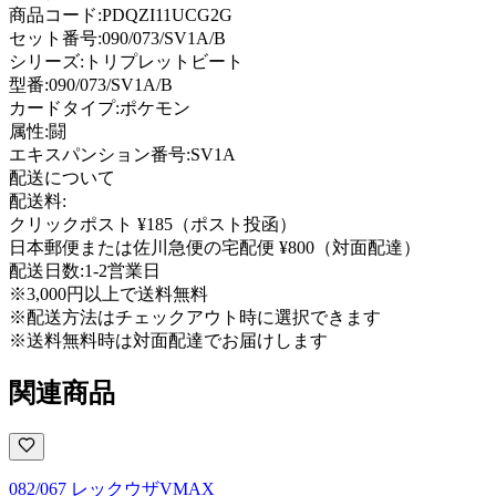
商品コード:
PDQZI11UCG2G
セット番号:
090/073/SV1A/B
シリーズ:
トリプレットビート
型番
:
090/073/SV1A/B
カードタイプ
:
ポケモン
属性
:
闘
エキスパンション番号
:
SV1A
配送について
配送料:
クリックポスト ¥185（ポスト投函）
日本郵便または佐川急便の宅配便 ¥800（対面配達）
配送日数:
1-2営業日
※3,000円以上で送料無料
※配送方法はチェックアウト時に選択できます
※送料無料時は対面配達でお届けします
関連商品
082/067 レックウザVMAX