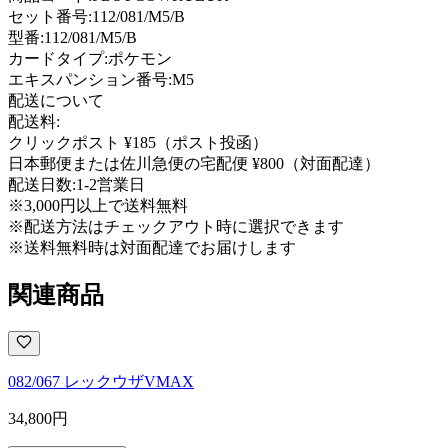
セット番号:
112/081/M5/B
型番
:
112/081/M5/B
カードタイプ
:
ポケモン
エキスパンション番号
:
M5
配送について
配送料:
クリックポスト ¥185（ポスト投函）
日本郵便または佐川急便の宅配便 ¥800（対面配達）
配送日数:
1-2営業日
※3,000円以上で送料無料
※配送方法はチェックアウト時に選択できます
※送料無料時は対面配達でお届けします
関連商品
082/067 レックウザVMAX
34,800
円