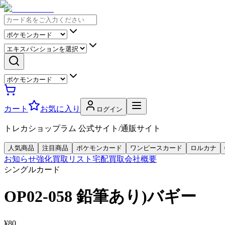
カート
お気に入り
ログイン
トレカショップラム 公式サイト/通販サイト
人気商品
注目商品
ポケモンカード
ワンピースカード
ロルカナ
お知らせ
強化買取リスト
宅配買取
会社概要
シングルカード
OP02-058 鉛筆あり)バギー
¥80