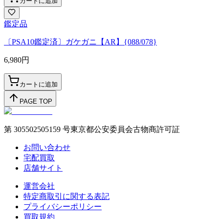
カートに追加
鑑定品
〔PSA10鑑定済〕ガケガニ【AR】{088/078}
6,980
円
カートに追加
PAGE TOP
第 305502505159 号東京都公安委員会古物商許可証
お問い合わせ
宅配買取
店舗サイト
運営会社
特定商取引に関する表記
プライバシーポリシー
買取規約