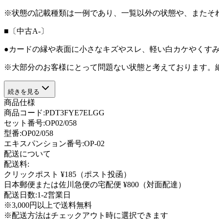
※状態の記載種類は一例であり、一覧以外の状態や、またそ
■〔中古A-〕
●カードの縁や表面に小さなキズやスレ、軽い白カケやくす
※大部分のお客様にとって問題ない状態と考えております。
続きを見る
商品仕様
商品コード:
PDT3FYE7ELGG
セット番号:
OP02/058
型番
:
OP02/058
エキスパンション番号
:
OP-02
配送について
配送料:
クリックポスト ¥185（ポスト投函）
日本郵便または佐川急便の宅配便 ¥800（対面配達）
配送日数:
1-2営業日
※3,000円以上で送料無料
※配送方法はチェックアウト時に選択できます