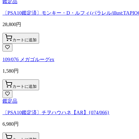
鑑定品
〔PSA10鑑定済〕モンキー・D・ルフィ(パラレル/illust:TAPIOCA)
28,800
円
カートに追加
109/076 メガゴルーグex
1,580
円
カートに追加
鑑定品
〔PSA10鑑定済〕チヲハウハネ【AR】{074/066}
6,980
円