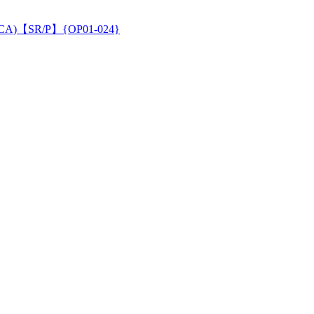
【SR/P】{OP01-024}