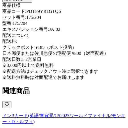
商品仕様
商品コード:
PDTF9YR1GTQ6
セット番号:
175/204
型番
:
175/204
エキスパンション番号
:
JA-02
配送について
配送料:
クリックポスト ¥185（ポスト投函）
日本郵便または佐川急便の宅配便 ¥800（対面配達）
配送日数:
1-2営業日
※3,000円以上で送料無料
※配送方法はチェックアウト時に選択できます
※送料無料時は対面配達でお届けします
関連商品
ドン!!カード(英語/青背景/CS2023ワールドファイナル/モンキ
ー・D・ルフィ)