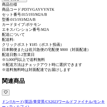
商品仕様
商品コード:
PDTVGAYVYNTK
セット番号:
015/193/M2A/B
型番
:
015/193/M2A/B
カードタイプ
:
ポケモン
エキスパンション番号
:
M2A
配送について
配送料:
クリックポスト ¥185（ポスト投函）
日本郵便または佐川急便の宅配便 ¥800（対面配達）
配送日数:
1-2営業日
※3,000円以上で送料無料
※配送方法はチェックアウト時に選択できます
※送料無料時は対面配達でお届けします
関連商品
ドン!!カード(英語/青背景/CS2023ワールドファイナル/モンキ
ー・D・ルフィ)