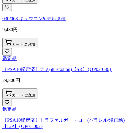
030/068 キュウコンδ-デルタ種
9,480
円
カートに追加
鑑定品
〔PSA10鑑定済〕ナミ(illust:otton)【SR】{OP02-036}
29,800
円
カートに追加
鑑定品
〔PSA10鑑定済〕トラファルガー・ロー(パラレル/漫画絵)
【L/P】{OP01-002}