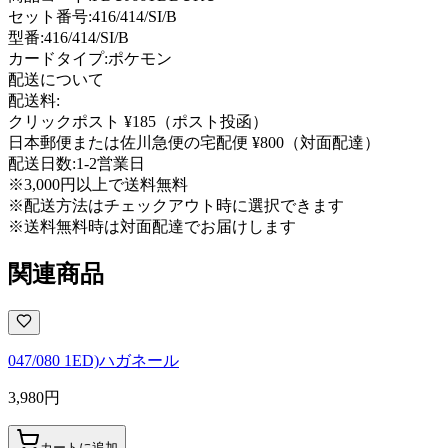
セット番号:
416/414/SI/B
型番
:
416/414/SI/B
カードタイプ
:
ポケモン
配送について
配送料:
クリックポスト ¥185（ポスト投函）
日本郵便または佐川急便の宅配便 ¥800（対面配達）
配送日数:
1-2営業日
※3,000円以上で送料無料
※配送方法はチェックアウト時に選択できます
※送料無料時は対面配達でお届けします
関連商品
047/080 1ED)ハガネール
3,980
円
カートに追加